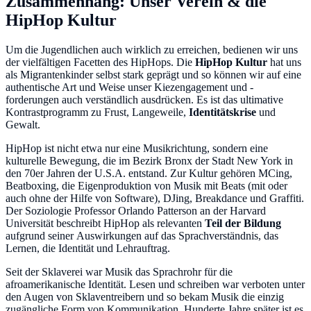
Zusammenhang: Unser Verein & die
HipHop Kultur
Um die Jugendlichen auch wirklich zu erreichen, bedienen wir uns
der vielfältigen Facetten des HipHops. Die
HipHop Kultur
hat uns
als Migrantenkinder selbst stark geprägt und so können wir auf eine
authentische Art und Weise unser Kiezengagement und -
forderungen auch verständlich ausdrücken. Es ist das ultimative
Kontrastprogramm zu Frust, Langeweile,
Identitätskrise
und
Gewalt.
HipHop ist nicht etwa nur eine Musikrichtung, sondern eine
kulturelle Bewegung, die im Bezirk Bronx der Stadt New York in
den 70er Jahren der U.S.A. entstand. Zur Kultur gehören MCing,
Beatboxing, die Eigenproduktion von Musik mit Beats (mit oder
auch ohne der Hilfe von Software), DJing, Breakdance und Graffiti.
Der Soziologie Professor Orlando Patterson an der Harvard
Universität beschreibt HipHop als relevanten
Teil der Bildung
aufgrund seiner Auswirkungen auf das Sprachverständnis, das
Lernen, die Identität und Lehrauftrag.
Seit der Sklaverei war Musik das Sprachrohr für die
afroamerikanische Identität. Lesen und schreiben war verboten unter
den Augen von Sklaventreibern und so bekam Musik die einzig
zugängliche Form von Kommunikation. Hunderte Jahre später ist es