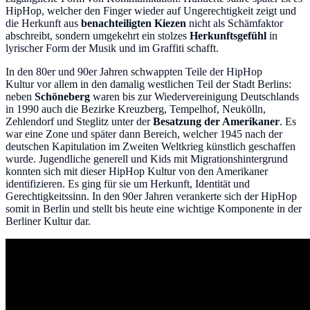
HipHop, welcher den Finger wieder auf Ungerechtigkeit zeigt und
die Herkunft aus
benachteiligten Kiezen
nicht als Schämfaktor
abschreibt, sondern umgekehrt ein stolzes
Herkunftsgefühl
in
lyrischer Form der Musik und im Graffiti schafft.
In den 80er und 90er Jahren schwappten Teile der HipHop
Kultur vor allem in den damalig westlichen Teil der Stadt Berlins:
neben
Schöneberg
waren bis zur Wiedervereinigung Deutschlands
in 1990 auch die Bezirke Kreuzberg, Tempelhof, Neukölln,
Zehlendorf und Steglitz unter der
Besatzung der Amerikaner
. Es
war eine Zone und später dann Bereich, welcher 1945 nach der
deutschen Kapitulation im Zweiten Weltkrieg künstlich geschaffen
wurde. Jugendliche generell und Kids mit Migrationshintergrund
konnten sich mit dieser HipHop Kultur von den Amerikaner
identifizieren. Es ging für sie um Herkunft, Identität und
Gerechtigkeitssinn. In den 90er Jahren verankerte sich der HipHop
somit in Berlin und stellt bis heute eine wichtige Komponente in der
Berliner Kultur dar.