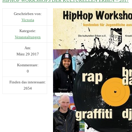
HIPHOP WORKSHOPS DER KULTURELLEN ERBEN – 2017
Geschrieben von:
Victoria
Kategorie:
Veranstaltungen
Am:
März
29
2017
Kommentare:
0
Finden das interessant:
2654