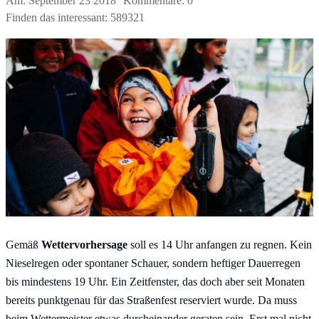
Am:
September
23
2018
Kommentare:
0
Finden das interessant:
589321
Gemäß
Wettervorhersage
soll es 14 Uhr anfangen zu regnen. Kein
Nieselregen oder spontaner Schauer, sondern heftiger Dauerregen
bis mindestens 19 Uhr. Ein Zeitfenster, das doch aber seit Monaten
bereits punktgenau für das Straßenfest reserviert wurde. Da muss
beim Wettermeister etwas durcheinander geraten sein. Erst mal nicht